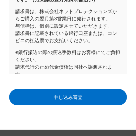
請求書は、株式会社ネットプロテクションズか
第1条（定義）
らご購入の翌月第3営業日に発行されます。
与信枠は、個別に設定させていただきます。
本規約では、各規定で定義するもののほか、以
請求書に記載されている銀行口座または、コン
下の用語を使用します。
ビニの払込票でお支払いください。
① 「登録希望者」とは、本サービスの利用の
※銀行振込の際の振込手数料はお客様にてご負担
登録を希望する者のことをいいます。
ください。
② 「登録事項」とは、登録希望者が、登録を
請求代行のため代金債権は同社へ譲渡されま
申込む際に、当社に提供する当社が定める一定
す。
の事項のことをいいます。
決済サービスの内容を十分に理解した上で同意
③ 「利用者ＩＤ」とは、利用者を特定するた
しますか
めに当社が付与する識別用の番号のことをいい
ます。
同意します
④ 「パスワード」とは、登録事項等と組み合
わせて、利用者とその他の者とを識別するため
に用いられる符号のことをいいます。