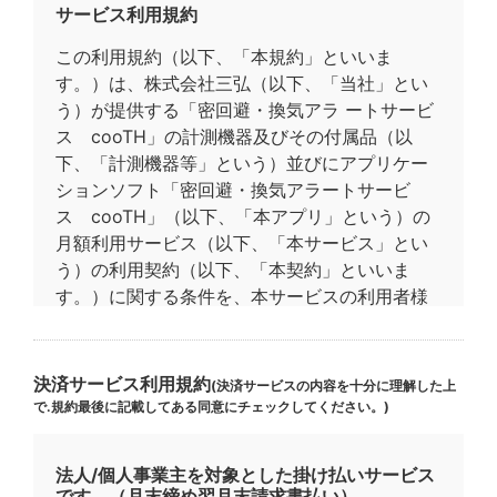
サービス利用規約
この利用規約（以下、「本規約」といいま
す。）は、株式会社三弘（以下、「当社」とい
う）が提供する「密回避・換気アラ ートサービ
ス cooTH」の計測機器及びその付属品（以
下、「計測機器等」という）並びにアプリケー
ションソフト「密回避・換気アラートサービ
ス cooTH」（以下、「本アプリ」という）の
月額利用サービス（以下、「本サービス」とい
う）の利用契約（以下、「本契約」といいま
す。）に関する条件を、本サービスの利用者様
（以下、「利用者」という）と当社の間で以下
の通り定めるものです。
決済サービス利用規約
(決済サービスの内容を十分に理解した上
利用者は、本規約に承諾の上、本サービスに申
で.規約最後に記載してある同意にチェックしてください。)
し込むものとし、本サービスをご利用いただい
た場合、本規約を承諾したものとみなします。
法人/個人事業主を対象とした掛け払いサービス
です。（月末締め翌月末請求書払い）